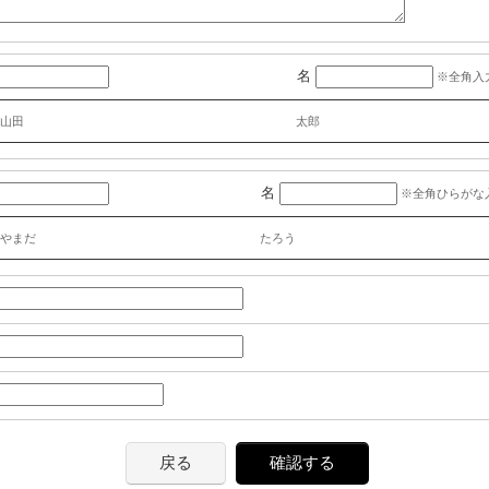
名
※全角入
山田
太郎
名
※全角ひらがな
やまだ
たろう
戻る
確認する