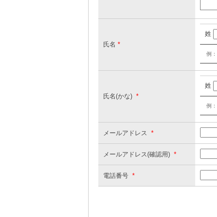
姓
氏名
*
例：
姓
氏名(かな)
*
例：
メールアドレス
*
メールアドレス(確認用)
*
電話番号
*