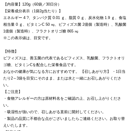
【内容量】120g（60袋／30日分）
【栄養成分表示（1袋2g当たり）】
エネルギー 4 ?、タンパク質 0.01 ｇ、脂質 0 ｇ、炭水化物 1.9 ｇ、食塩
相当量 0 ｇ、ビタミンC 50 ㎎、ビフィズス菌 2億個（製造時）、乳酸菌
1億個（製造時）、フラクトオリゴ糖 865 ㎎
※この表示値は、目安です。
【特徴】
ビフィズスは、善玉菌の代表であるビフィズス、乳酸菌、フラクトオリ
ゴ糖、ビタミンCを配合した栄養食品です。
おなかの健康が気になる方におすすめです。 【召しあがり方】 ・1日当
たり2～3袋を目安にそのまま、または水と一緒にお召しあがりくださ
い。
【ご注意】
・食物アレルギーの方は原材料名をご確認の上、お召し上がりくださ
い。
・吸湿性が強いので、召しあがる直前に開封してください。
・製品の品質に不都合な点がございましたらご連絡ください。お取り替
えいたします。