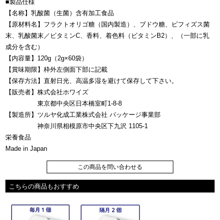
■製品仕様
【名称】乳酸菌（生菌）含有加工食品
【原材料名】フラクトオリゴ糖（国内製造）、ブドウ糖、ビフィズス菌
末、乳酸菌末／ビタミンC、香料、着色料（ビタミンB2）、（一部に乳
成分を含む）
【内容量】120g（2g×60袋）
【賞味期限】枠外左側面下部に記載
【保存方法】直射日光、高温多湿を避けて保存して下さい。
【販売者】株式会社ホワイズ
東京都中央区日本橋室町1-8-8
【製造所】ツルヤ化成工業株式会社 パッケージ事業部
神奈川県相模原市中央区下九沢 1105-1
栄養食品
Made in Japan
この商品を問い合わせる
こちらの商品もおすすめ