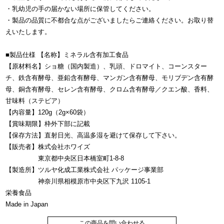
・乳幼児の手の届かない場所に保管してください。
・製品の品質に不都合な点がございましたらご連絡ください。お取り替
えいたします。
■製品仕様 【名称】ミネラル含有加工食品
【原材料名】ショ糖（国内製造）、乳頭、ドロマイト、コーンスター
チ、鉄含有酵母、亜鉛含有酵母、マンガン含有酵母、モリブデン含有酵
母、銅含有酵母、セレン含有酵母、クロム含有酵母／クエン酸、香料、
甘味料（ステビア）
【内容量】120g（2g×60袋）
【賞味期限】枠外下部に記載
【保存方法】直射日光、高温多湿を避けて保存して下さい。
【販売者】株式会社ホワイズ
東京都中央区日本橋室町1-8-8
【製造所】ツルヤ化成工業株式会社 パッケージ事業部
神奈川県相模原市中央区下九沢 1105-1
栄養食品
Made in Japan
この商品を問い合わせる