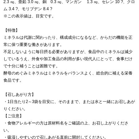
2.3 ㎎、亜鉛 3.0 ㎎、銅 0.3 ㎎、マンガン 1.3 ㎎、セレン 10 ?、クロ
ム 3.4 ?、モリブデン 8.4 ?
※この表示値は、目安です。
【特徴】
ミネラルは代謝に関わったり、構成成分になるなど、からだの機能を正
常に保つ重要な働きがあります。
不足しないように毎日摂る必要がありますが、食品中のミネラルは減少
しているうえ、外食や加工食品の利用が多い現代人にとって、食事だけ
で十分に補うことは困難です。
酵母のめぐみミネラルはミネラルをバランスよく、総合的に補える栄養
食品です。
【召しあがり方】
・1日当たり2～3袋を目安に、そのままで、または水と一緒にお召しあが
りください。
【ご注意】
・食物アレルギーの方は原材料名をご確認の上、お召し上がりくださ
い。
・吸湿しやすいので召しあがる直前に開封してください。