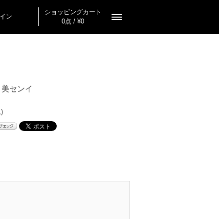
ショッピングカート
イン
0点 / ¥0
 美センイ
)