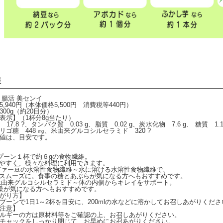
報
 腸活 美センイ
,940円（本体価格5,500円 消費税等440円）
00g（約20日分）
表示】（1杯分8g当たり）
17.8 ?、タンパク質 0.03 g、脂質 0.02 g、炭水化物 7.6 g、 糖質 1.1
リゴ糖 448 ㎎、米由来グルコシルセラミド 320 ?
値は、目安です。
ーン１杯で約６gの食物繊維。
やすく、様々な料理に利用できます。
ァー豆の水溶性食物繊維～水に溶ける水溶性食物繊維で、
スムーズに。食事の糖とあぶらが気になる方へもおすすめです。
由来グルコシルセラミド～体の内側からキレイをサポート。
燥が気になる方へもおすすめです。
がり方】
プーンで1日1～2杯を目安に、200mlの水などに溶かしてお召しあがりくださ
注意】
ルギーの方は原材料等をご確認の上、お召しあがりください。
チャックをしっかり閉じて、お早めにお召あがりください。