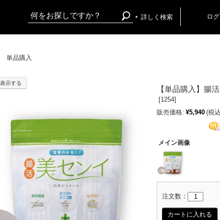
ログ
詳しく検索
単品購入
表示する
【単品購入】腸活
[
1254]
販売価格:
¥5,940
(税込
メイン画像
注文数：
カートに入れる