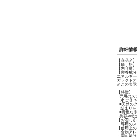
詳細情
【商品名】
【価 格】5
【内容量】3
【栄養成分
エネルギー 
ガラクトオ
※この表示
【特徴】
専用のスプ
水に溶け
■天然のグ
詰まりを
■貴重な米
美容や乾
【お召しあ
・専用のス
【使用上の
・食物アレ
・開封後は