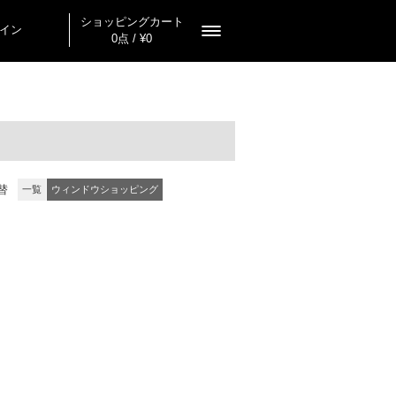
ショッピングカート
イン
0点 / ¥0
替
一覧
ウィンドウショッピング