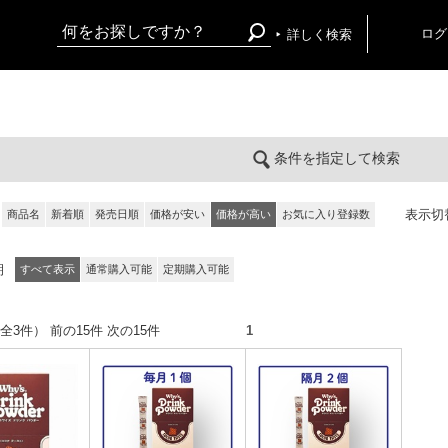
ログ
詳しく検索
条件を指定して検索
表示切
商品名
新着順
発売日順
価格が安い
価格が高い
お気に入り登録数
期
すべて表示
通常購入可能
定期購入可能
件（全3件） 前の15件 次の15件
1