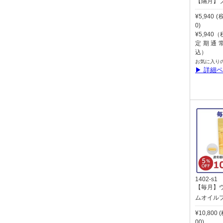
【隔月】
¥5,940 
0)
¥5,940
定期通常:
込）
お気に入り
▶ 詳細
1402-s1
【毎月】
ムオイル
¥10,800
00)