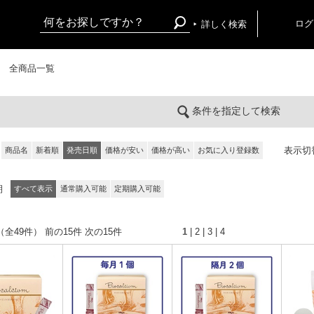
ログ
詳しく検索
全商品一覧
条件を指定して検索
表示切
商品名
新着順
発売日順
価格が安い
価格が高い
お気に入り登録数
期
すべて表示
通常購入可能
定期購入可能
（全49件） 前の15件
次の15件
1
|
2
|
3
|
4