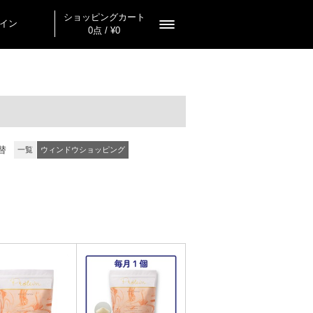
ショッピングカート
イン
0点 / ¥0
替
一覧
ウィンドウショッピング