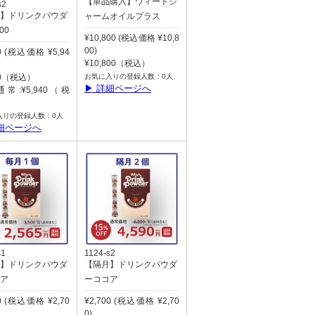
【単品購入】ウィートジ
s2
】ドリンクパウダ
ャームオイルプラス
00
¥10,800 (税込価格 ¥10,8
00)
40 (税込価格 ¥5,94
¥10,800（税込）
40（税込）
お気に入りの登録人数：0人
▶ 詳細ページへ
常:¥5,940（税
入りの登録人数：0人
細ページへ
s1
1124-s2
】ドリンクパウダ
【隔月】ドリンクパウダ
ア
ーココア
00 (税込価格 ¥2,70
¥2,700 (税込価格 ¥2,70
0)